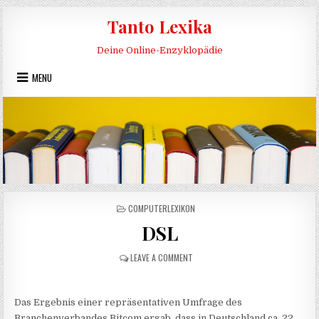
Skip to content
Tanto Lexika
Deine Online-Enzyklopädie
MENU
POSTED IN
COMPUTERLEXIKON
DSL
ON DSL
LEAVE A COMMENT
Das Ergebnis einer repräsentativen Umfrage des
Branchenverbandes Bitcom ergab, dass in Deutschland ca. 22