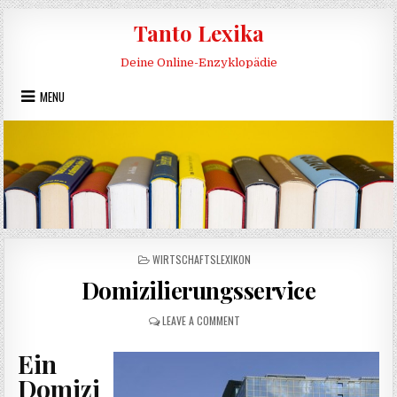
Skip to content
Tanto Lexika
Deine Online-Enzyklopädie
MENU
POSTED IN
WIRTSCHAFTSLEXIKON
Domizilierungsservice
ON DOMIZILIERUNGSSERVICE
LEAVE A COMMENT
Ein
Domizi