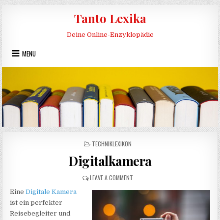
Skip to content
Tanto Lexika
Deine Online-Enzyklopädie
MENU
POSTED IN
TECHNIKLEXIKON
Digitalkamera
ON DIGITALKAMERA
LEAVE A COMMENT
Eine
Digitale Kamera
ist ein perfekter
Reisebegleiter und