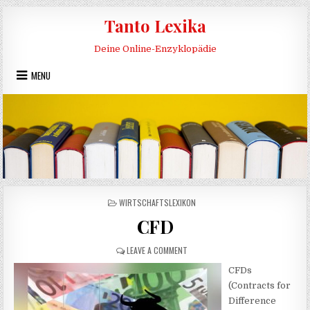
Skip to content
Tanto Lexika
Deine Online-Enzyklopädie
MENU
POSTED IN
WIRTSCHAFTSLEXIKON
CFD
ON CFD
LEAVE A COMMENT
CFDs
(Contracts for
Difference