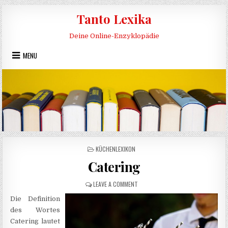
Skip to content
Tanto Lexika
Deine Online-Enzyklopädie
MENU
POSTED IN
KÜCHENLEXIKON
Catering
ON CATERING
LEAVE A COMMENT
Die Definition
des Wortes
Catering lautet