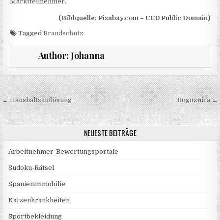
Marktteilnehmer.
(Bildquelle: Pixabay.com – CC0 Public Domain)
Tagged
Brandschutz
Author:
Johanna
Beitragsnavigation
← Haushaltsauflösung
Rogoznica →
NEUESTE BEITRÄGE
Arbeitnehmer-Bewertungsportale
Sudoku-Rätsel
Spanienimmobilie
Katzenkrankheiten
Sportbekleidung