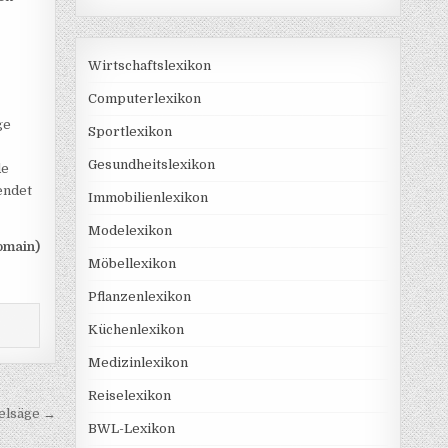
Wirtschaftslexikon
Computerlexikon
ge
Sportlexikon
Gesundheitslexikon
de
endet
Immobilienlexikon
Modelexikon
omain)
Möbellexikon
Pflanzenlexikon
Küchenlexikon
Medizinlexikon
Reiselexikon
elsäge →
BWL-Lexikon