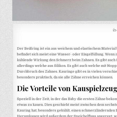
Der Beißring ist ein aus weichem und elastischem Materia
befindet sich meist eine Wasser- oder Eisgelfüllung. Wenn m
kühlende Wirkung den Schmerz beim Zahnen. Es gibt auch K
allerdings welche aus Silikon. Es gibt auch welche mit Nop
Durchbruch des Zahnes. Kauringe gibt es in vielen versch
besonders praktisch, da sie alle Zähne erreichen können.
Die Vorteile von Kauspielzeu
Speziell in der Zeit, in der das Baby die ersten Zähne bek
etwas zu kauen. Dies geschieht meist zwischen dem sechst
Kauring hat, besonders gekühlt, einen schmerzlindernden E
Herumkauen wird außerdem der Speichelfluss angeregt, was