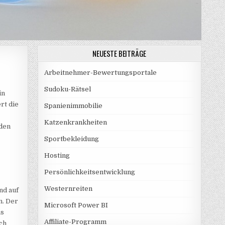
NEUESTE BEITRÄGE
Arbeitnehmer-Bewertungsportale
Sudoku-Rätsel
in
rt die
Spanienimmobilie
Katzenkrankheiten
 den
Sportbekleidung
Hosting
Persönlichkeitsentwicklung
Westernreiten
nd auf
n. Der
Microsoft Power BI
as
Affiliate-Programm
ch