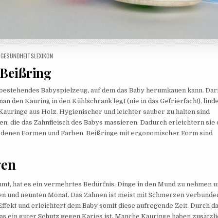
POSTED IN
GESUNDHEITSLEXIKON
Beißring
l bestehendes Babyspielzeug, auf dem das Baby herumkauen kann. Dar
an den Kauring in den Kühlschrank legt (nie in das Gefrierfach!), linde
auringe aus Holz. Hygienischer und leichter sauber zu halten sind
pen, die das Zahnfleisch des Babys massieren. Dadurch erleichtern sie
iedenen Formen und Farben. Beißringe mit ergonomischer Form sind
gen
ommt, hat es ein vermehrtes Bedürfnis, Dinge in den Mund zu nehmen u
en und neunten Monat. Das Zahnen ist meist mit Schmerzen verbunde
ffekt und erleichtert dem Baby somit diese aufregende Zeit. Durch d
 ein guter Schutz gegen Karies ist. Manche Kauringe haben zusätzli