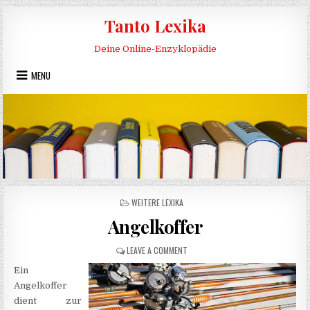
Skip to content
Tanto Lexika
Deine Online-Enzyklopädie
MENU
POSTED IN
WEITERE LEXIKA
Angelkoffer
ON ANGELKOFFER
LEAVE A COMMENT
Ein
Angelkoffer
dient zur