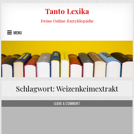
Skip to content
Tanto Lexika
Deine Online-Enzyklopädie
MENU
Schlagwort:
Weizenkeimextrakt
ON WEIZENKEIMEXTRAKT
LEAVE A COMMENT