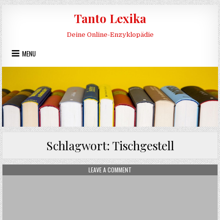
Skip to content
Tanto Lexika
Deine Online-Enzyklopädie
MENU
Schlagwort:
Tischgestell
ON TISCHGESTELL
LEAVE A COMMENT