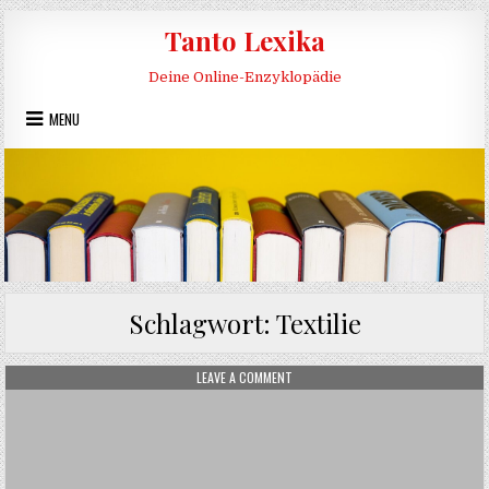
Skip to content
Tanto Lexika
Deine Online-Enzyklopädie
MENU
Schlagwort:
Textilie
ON TEXTILIE
LEAVE A COMMENT