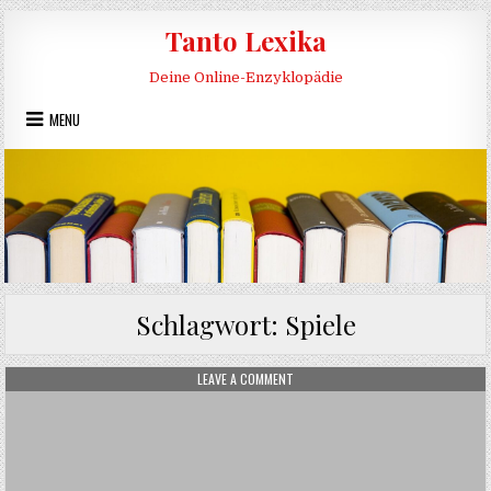
Skip to content
Tanto Lexika
Deine Online-Enzyklopädie
MENU
Schlagwort:
Spiele
ON PIKLER DREIECK
LEAVE A COMMENT