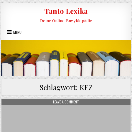
Skip to content
Tanto Lexika
Deine Online-Enzyklopädie
MENU
Schlagwort:
KFZ
ON AUTO
LEAVE A COMMENT