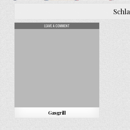
Schl
ON GASGRILL
LEAVE A COMMENT
Gasgrill