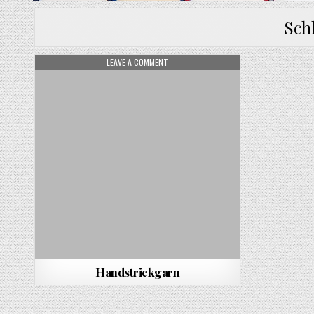
Sch
ON HANDSTRICKGARN
LEAVE A COMMENT
Handstrickgarn