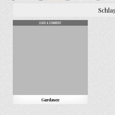
Schla
ON GARDASEE
LEAVE A COMMENT
Gardasee