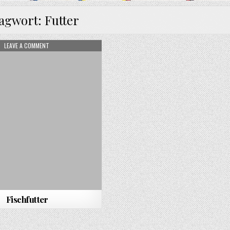
lagwort:
Futter
ON FISCHFUTTER
LEAVE A COMMENT
Fischfutter