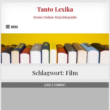
Skip to content
Tanto Lexika
Deine Online-Enzyklopädie
MENU
Schlagwort:
Film
ON ERKLÄRFILM
LEAVE A COMMENT