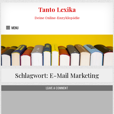
Skip to content
Tanto Lexika
Deine Online-Enzyklopädie
MENU
Schlagwort:
E-Mail Marketing
ON E-MAIL-MARKETING
LEAVE A COMMENT