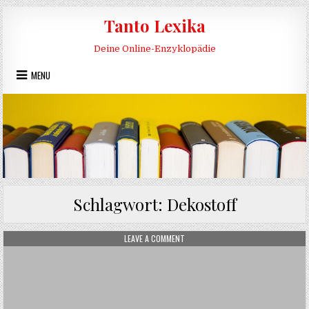
Skip to content
Tanto Lexika
Deine Online-Enzyklopädie
MENU
Schlagwort:
Dekostoff
ON DEKOSTOFF
LEAVE A COMMENT