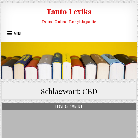
Skip to content
Tanto Lexika
Deine Online-Enzyklopädie
MENU
Schlagwort:
CBD
ON HANFPRODUKT
LEAVE A COMMENT