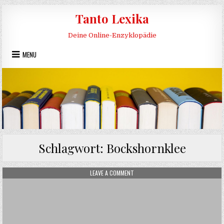
Skip to content
Tanto Lexika
Deine Online-Enzyklopädie
MENU
Schlagwort:
Bockshornklee
ON BOCKSHORNKLEE
LEAVE A COMMENT