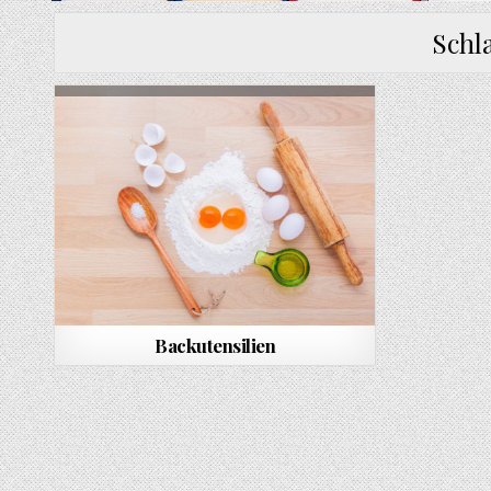
Schl
Backutensilien