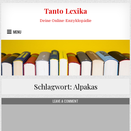
Skip to content
Tanto Lexika
Deine Online-Enzyklopädie
MENU
Schlagwort:
Alpakas
ON ALPAKA
LEAVE A COMMENT