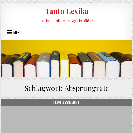
Skip to content
Tanto Lexika
Deine Online-Enzyklopädie
MENU
Schlagwort:
Absprungrate
ON ABSPRUNGRATE
LEAVE A COMMENT